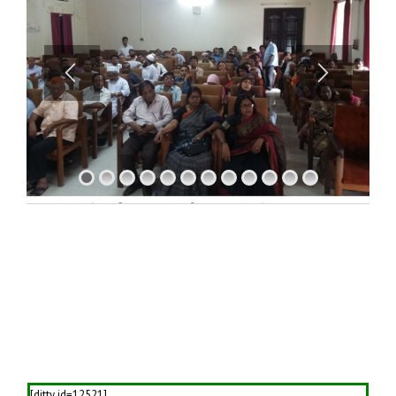
[ditty id=12521]