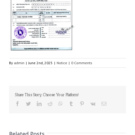
By
admin
|
June 2nd, 2025
|
Notice
|
0 Comments
Share This Story, Choose Your Platform!
facebook
twitter
linkedin
reddit
whatsapp
tumblr
pinterest
vk
Email
Related Posts