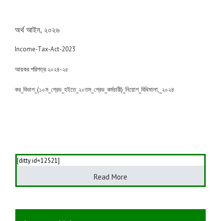
অর্থ আইন, ২০২৬
Income-Tax-Act-2023
আয়কর পরিপত্র ২০২৪-২৫
কর_বিভাগ_(১০ম_গ্রেড_হইতে_২০তম_গ্রেড_কর্মচারী)_নিয়োগ_বিধিমালা,_২০২৪
[ditty id=12521]
Read More